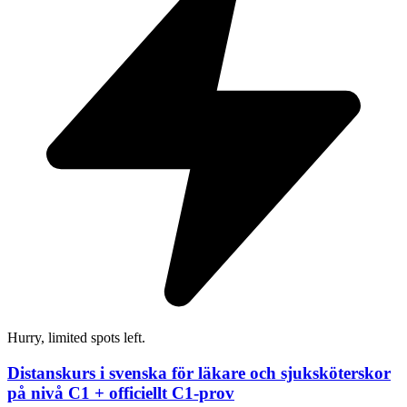
Hurry, limited spots left.
Distanskurs i svenska för läkare och sjuksköterskor
på nivå C1 + officiellt C1-prov