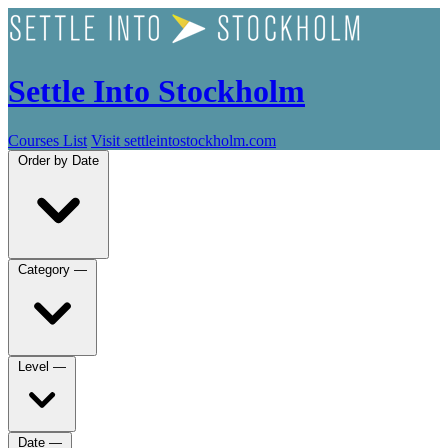
Settle Into Stockholm
Courses List
Visit settleintostockholm.com
Order by
Date
Category
—
Level
—
Date
—